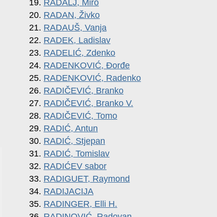
19.
RADALJ, Miro
20.
RADAN, Živko
21.
RADAUŠ, Vanja
22.
RADEK, Ladislav
23.
RADELIĆ, Zdenko
24.
RADENKOVIĆ, Đorđe
25.
RADENKOVIĆ, Radenko
26.
RADIČEVIĆ, Branko
27.
RADIČEVIĆ, Branko V.
28.
RADIČEVIĆ, Tomo
29.
RADIĆ, Antun
30.
RADIĆ, Stjepan
31.
RADIĆ, Tomislav
32.
RADIĆEV sabor
33.
RADIGUET, Raymond
34.
RADIJACIJA
35.
RADINGER, Elli H.
36.
RADINOVIĆ, Radovan