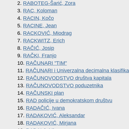
2.
RABOTEG-Šarić, Zora
3.
RAC, Koloman
4.
RACIN, Kočo
5.
RACINE, Jean
6.
RACKOVIĆ, Miodrag
7.
RACKWITZ, Erich
8.
RAČIĆ, Josip
9.
RAČKI, Franjo
10.
RAČUNARI "TIM"
11.
RAČUNARI i Univerzalna decimalna klasifika
12.
RAČUNOVODSTVO društva kapitala
13.
RAČUNOVODSTVO poduzetnika
14.
RAČUNSKI plan
15.
RAD policije u demokratskom društvu
16.
RADAČIĆ, Ivana
17.
RADAKOVIĆ, Aleksandar
18.
RADAKOVIĆ, Mirjana