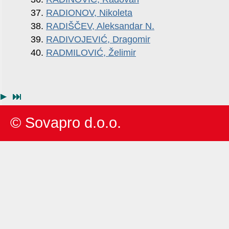
37.
RADIONOV, Nikoleta
38.
RADIŠČEV, Aleksandar N.
39.
RADIVOJEVIĆ, Dragomir
40.
RADMILOVIĆ, Želimir
© Sovapro d.o.o.