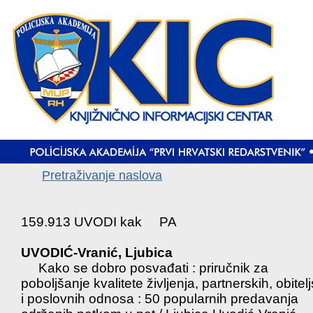
Pretraživanje naslova
159.913 UVODI kak PA
UVODIĆ-Vranić, Ljubica
Kako se dobro posvađati : priručnik za
poboljšanje kvalitete življenja, partnerskih, obitel
i poslovnih odnosa : 50 popularnih predavanja