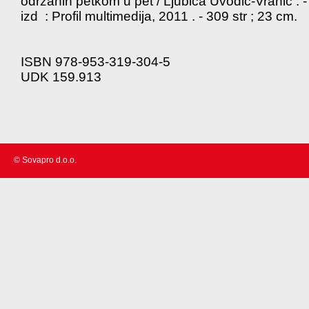
održanih petkom u pet / Ljubica Uvodić-Vranić . -
izd : Profil multimedija, 2011 . - 309 str ; 23 cm.
ISBN 978-953-319-304-5
UDK 159.913
© Sovapro d.o.o.