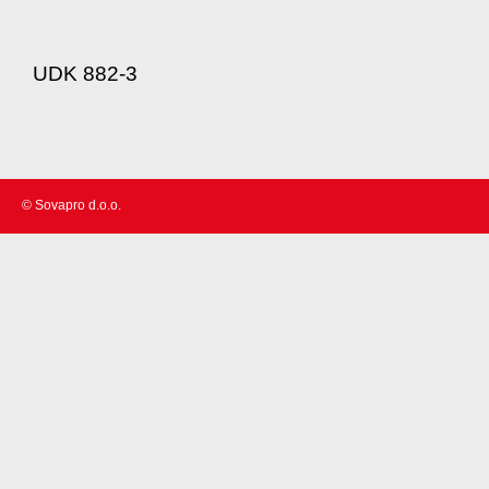
UDK 882-3
© Sovapro d.o.o.