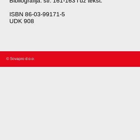
Bibliografija: str. 161-163 i uz tekst.
ISBN 86-03-99171-5
UDK 908
© Sovapro d.o.o.