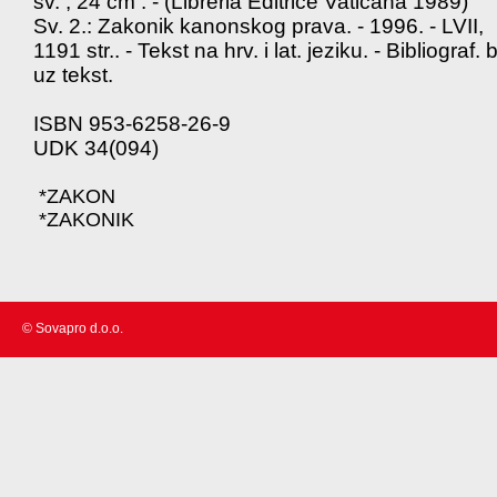
sv. ; 24 cm . - (Libreria Editrice Vaticana 1989)
Sv. 2.: Zakonik kanonskog prava. - 1996. - LVII,
1191 str.. - Tekst na hrv. i lat. jeziku. - Bibliograf. bi
uz tekst.
ISBN 953-6258-26-9
UDK 34(094)
*ZAKON
*ZAKONIK
© Sovapro d.o.o.