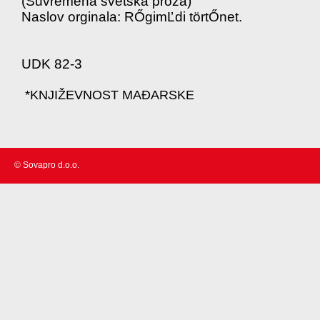
(Suvremena svetska proza)
Naslov orginala: RŐgimĽdi törtŐnet.
UDK 82-3
*KNJIŽEVNOST MAĐARSKE
© Sovapro d.o.o.