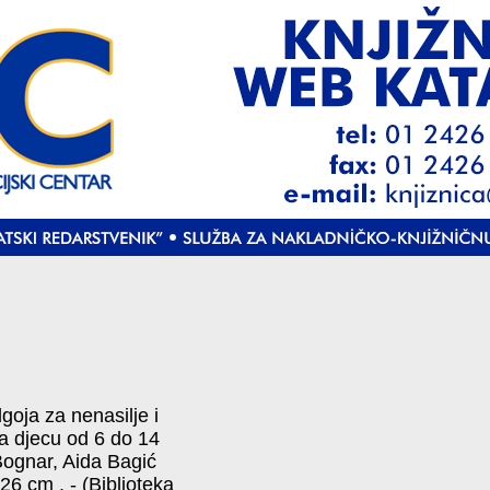
goja za nenasilje i
a djecu od 6 do 14
Bognar, Aida Bagić
; 26 cm . - (Biblioteka