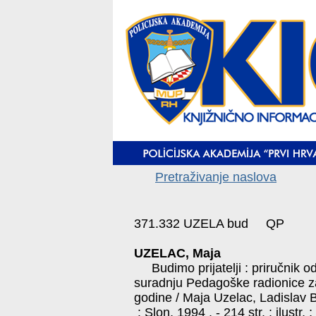
Pretraživanje naslova
371.332 UZELA bud QP
UZELAC, Maja
Budimo prijatelji : priručnik od
suradnju Pedagoške radionice z
godine / Maja Uzelac, Ladislav 
: Slon, 1994 . - 214 str. : ilustr. 