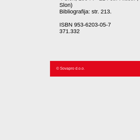
Slon)
Bibliografija: str. 213.
ISBN 953-6203-05-7
371.332
© Sovapro d.o.o.