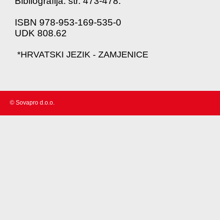
Bibliografija: str. 473-478.
ISBN 978-953-169-535-0
UDK 808.62
*HRVATSKI JEZIK - ZAMJENICE
© Sovapro d.o.o.