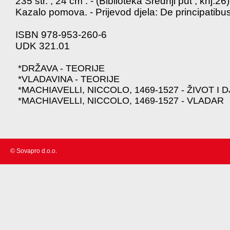
235 str. ; 24 cm . - (Biblioteka Srednji put ; knj.26)
Kazalo pomova. - Prijevod djela: De principatibu
ISBN 978-953-260-6
UDK 321.01
*DRŽAVA - TEORIJE
*VLADAVINA - TEORIJE
*MACHIAVELLI, NICCOLO, 1469-1527 - ŽIVOT I 
*MACHIAVELLI, NICCOLO, 1469-1527 - VLADAR
© Sovapro d.o.o.