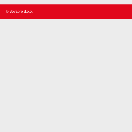
© Sovapro d.o.o.