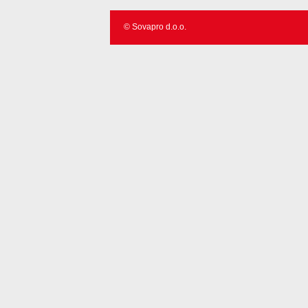
© Sovapro d.o.o.