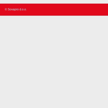
© Sovapro d.o.o.