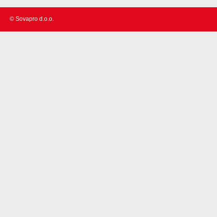
© Sovapro d.o.o.